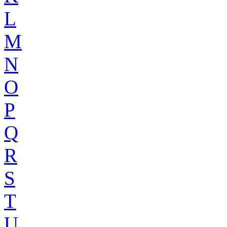
L
M
N
O
P
Q
R
S
T
U