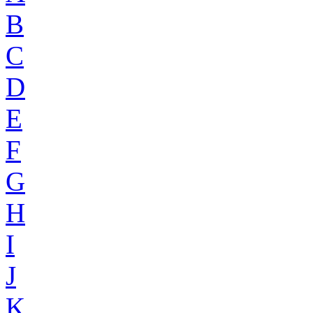
B
C
D
E
F
G
H
I
J
K