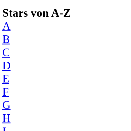
Stars von A-Z
A
B
C
D
E
F
G
H