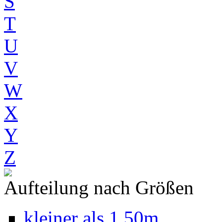
S
T
U
V
W
X
Y
Z
Aufteilung nach Größen
kleiner als 1,50m