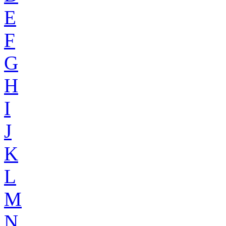
E
F
G
H
I
J
K
L
M
N