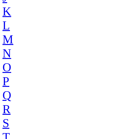
K
L
M
N
O
P
Q
R
S
T