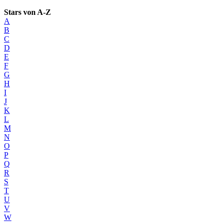
Stars von A-Z
A
B
C
D
E
F
G
H
I
J
K
L
M
N
O
P
Q
R
S
T
U
V
W