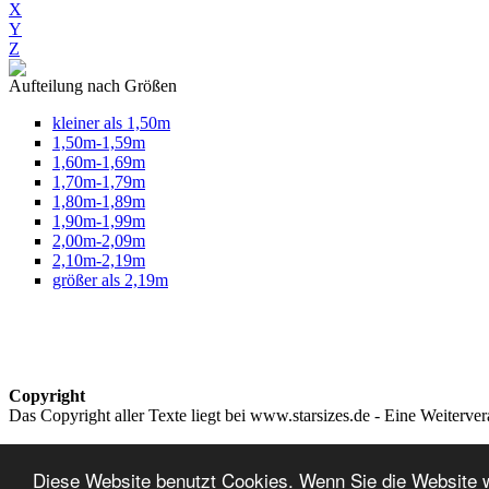
X
Y
Z
Aufteilung nach Größen
kleiner als 1,50m
1,50m-1,59m
1,60m-1,69m
1,70m-1,79m
1,80m-1,89m
1,90m-1,99m
2,00m-2,09m
2,10m-2,19m
größer als 2,19m
Copyright
Das Copyright aller Texte liegt bei www.starsizes.de - Eine Weiterve
Impressum & Datenschutz
Diese Website benutzt Cookies. Wenn Sie die Website 