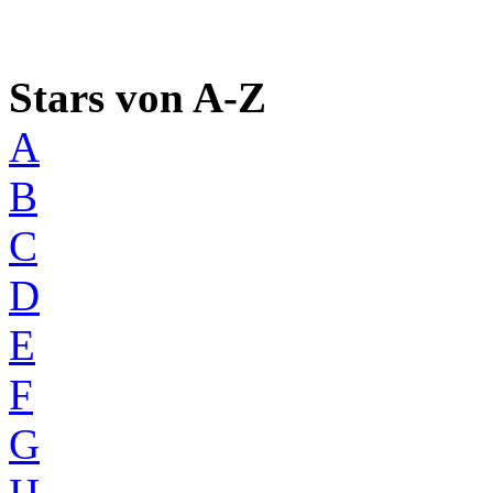
Stars von A-Z
A
B
C
D
E
F
G