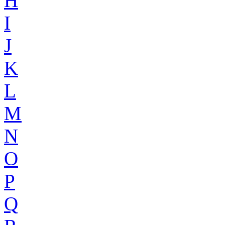
H
I
J
K
L
M
N
O
P
Q