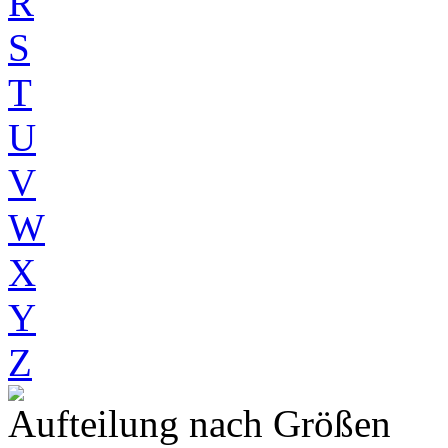
R
S
T
U
V
W
X
Y
Z
Aufteilung nach Größen