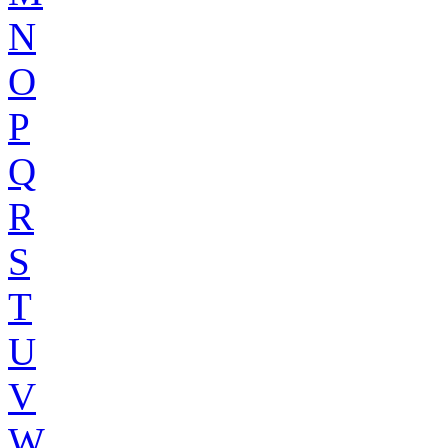
N
O
P
Q
R
S
T
U
V
W