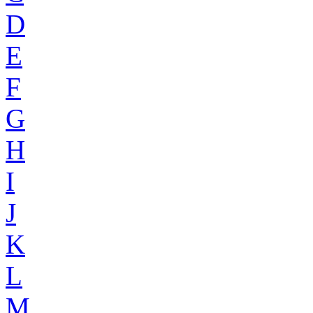
D
E
F
G
H
I
J
K
L
M