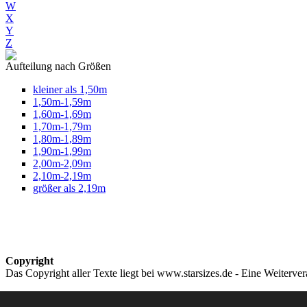
W
X
Y
Z
Aufteilung nach Größen
kleiner als 1,50m
1,50m-1,59m
1,60m-1,69m
1,70m-1,79m
1,80m-1,89m
1,90m-1,99m
2,00m-2,09m
2,10m-2,19m
größer als 2,19m
Copyright
Das Copyright aller Texte liegt bei www.starsizes.de - Eine Weiterve
Impressum & Datenschutz