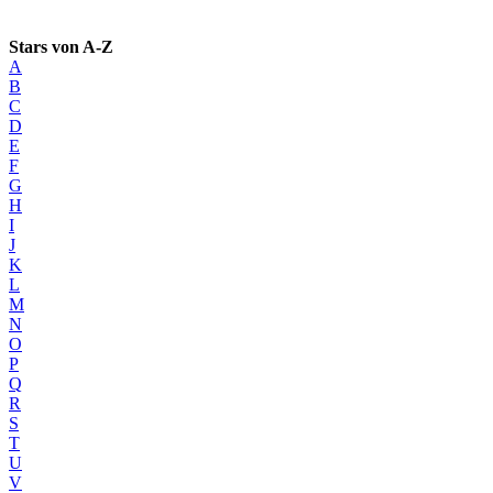
Stars von A-Z
A
B
C
D
E
F
G
H
I
J
K
L
M
N
O
P
Q
R
S
T
U
V