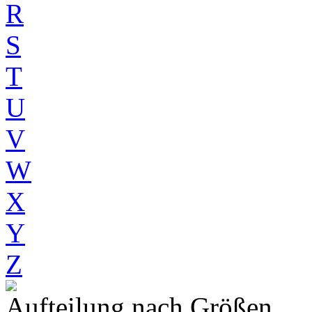
R
S
T
U
V
W
X
Y
Z
Aufteilung nach Größen