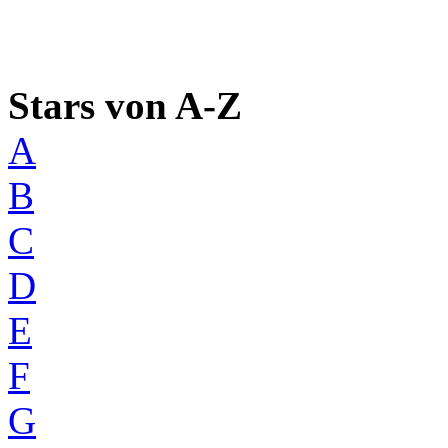
Stars von A-Z
A
B
C
D
E
F
G