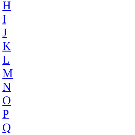
H
I
J
K
L
M
N
O
P
Q