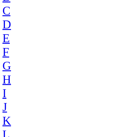
C
D
E
F
G
H
I
J
K
L