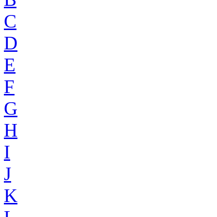
C
D
E
F
G
H
I
J
K