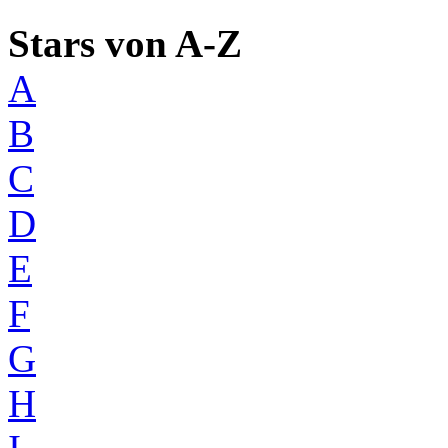
Stars von A-Z
A
B
C
D
E
F
G
H