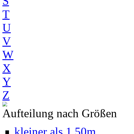
S
T
U
V
W
X
Y
Z
Aufteilung nach Größen
kleiner als 1,50m