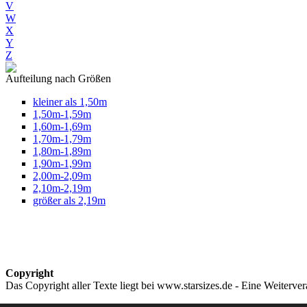
V
W
X
Y
Z
Aufteilung nach Größen
kleiner als 1,50m
1,50m-1,59m
1,60m-1,69m
1,70m-1,79m
1,80m-1,89m
1,90m-1,99m
2,00m-2,09m
2,10m-2,19m
größer als 2,19m
Copyright
Das Copyright aller Texte liegt bei www.starsizes.de - Eine Weiterve