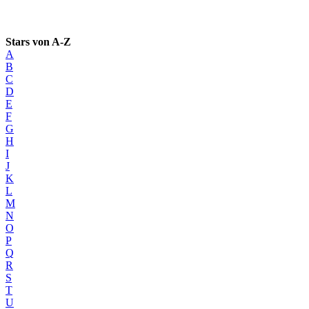
Stars von A-Z
A
B
C
D
E
F
G
H
I
J
K
L
M
N
O
P
Q
R
S
T
U