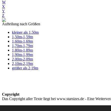
W
X
Y
Z
Aufteilung nach Größen
kleiner als 1,50m
1,50m-1,59m
1,60m-1,69m
1,70m-1,79m
1,80m-1,89m
1,90m-1,99m
2,00m-2,09m
2,10m-2,19m
größer als 2,19m
Copyright
Das Copyright aller Texte liegt bei www.starsizes.de - Eine Weiterve
Impressum & Datenschutz