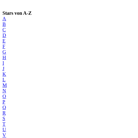
Stars von A-Z
A
B
C
D
E
F
G
H
I
J
K
L
M
N
O
P
Q
R
S
T
U
V