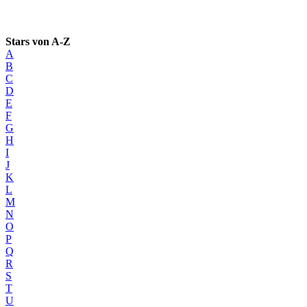
Stars von A-Z
A
B
C
D
E
F
G
H
I
J
K
L
M
N
O
P
Q
R
S
T
U