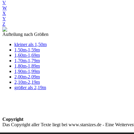
V
W
X
Y
Z
Aufteilung nach Größen
kleiner als 1,50m
1,50m-1,59m
1,60m-1,69m
1,70m-1,79m
1,80m-1,89m
1,90m-1,99m
2,00m-2,09m
2,10m-2,19m
größer als 2,19m
Copyright
Das Copyright aller Texte liegt bei www.starsizes.de - Eine Weiterve