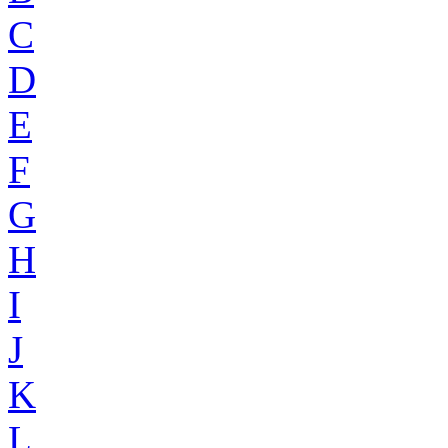
C
D
E
F
G
H
I
J
K
L