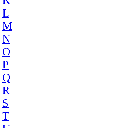
K
L
M
N
O
P
Q
R
S
T