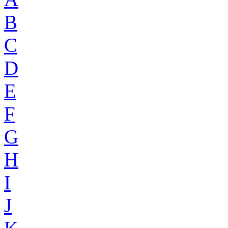
B
C
D
E
F
G
H
I
J