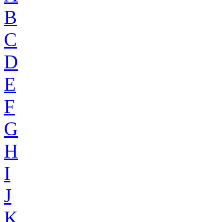
B
C
D
E
F
G
H
I
J
K