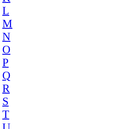
L
M
N
O
P
Q
R
S
T
U