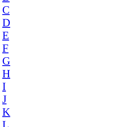
C
D
E
F
G
H
I
J
K
L