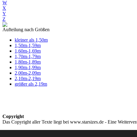
W
X
Y
Z
Aufteilung nach Größen
kleiner als 1,50m
1,50m-1,59m
1,60m-1,69m
1,70m-1,79m
1,80m-1,89m
1,90m-1,99m
2,00m-2,09m
2,10m-2,19m
größer als 2,19m
Copyright
Das Copyright aller Texte liegt bei www.starsizes.de - Eine Weiterve
Impressum & Datenschutz