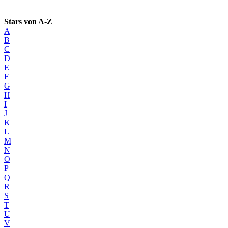
Stars von A-Z
A
B
C
D
E
F
G
H
I
J
K
L
M
N
O
P
Q
R
S
T
U
V