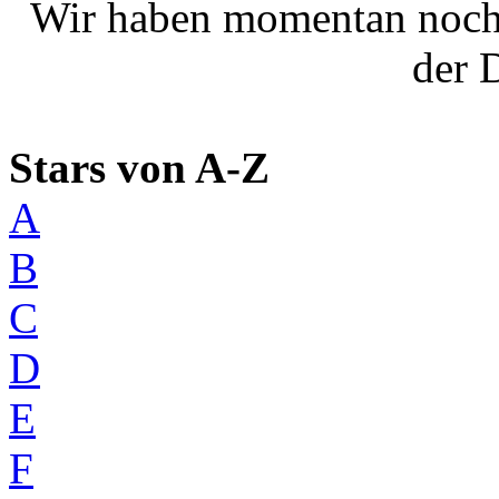
Wir haben momentan noch
der 
Stars von A-Z
A
B
C
D
E
F