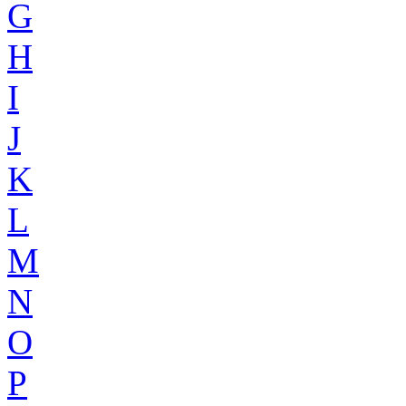
G
H
I
J
K
L
M
N
O
P