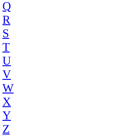
Q
R
S
T
U
V
W
X
Y
Z