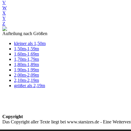
V
W
X
Y
Z
Aufteilung nach Größen
kleiner als 1,50m
1,50m-1,59m
1,60m-1,69m
1,70m-1,79m
1,80m-1,89m
1,90m-1,99m
2,00m-2,09m
2,10m-2,19m
größer als 2,19m
Copyright
Das Copyright aller Texte liegt bei www.starsizes.de - Eine Weiterve