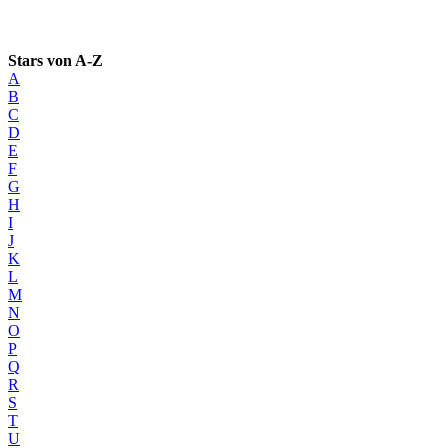
Stars von A-Z
A
B
C
D
E
F
G
H
I
J
K
L
M
N
O
P
Q
R
S
T
U