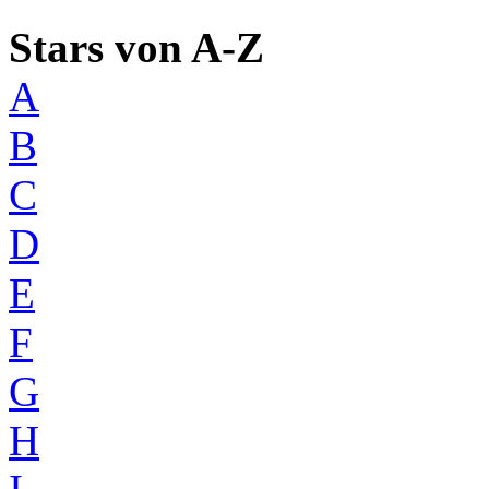
Stars von A-Z
A
B
C
D
E
F
G
H