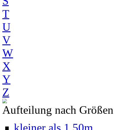
S
T
U
V
W
X
Y
Z
Aufteilung nach Größen
kleiner als 1,50m