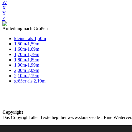
W
X
Y
Z
Aufteilung nach Größen
kleiner als 1,50m
1,50m-1,59m
1,60m-1,69m
1,70m-1,79m
1,80m-1,89m
1,90m-1,99m
2,00m-2,09m
2,10m-2,19m
größer als 2,19m
Copyright
Das Copyright aller Texte liegt bei www.starsizes.de - Eine Weiterve
Impressum & Datenschutz