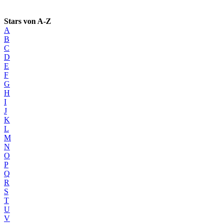
Stars von A-Z
A
B
C
D
E
F
G
H
I
J
K
L
M
N
O
P
Q
R
S
T
U
V