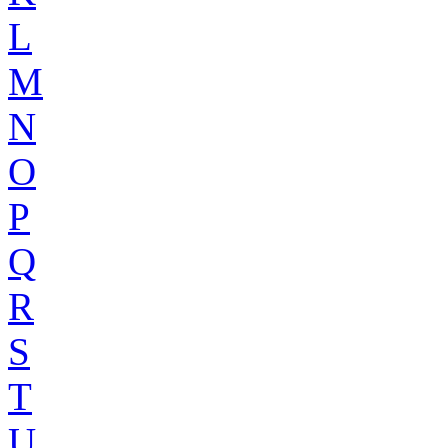
L
M
N
O
P
Q
R
S
T
U