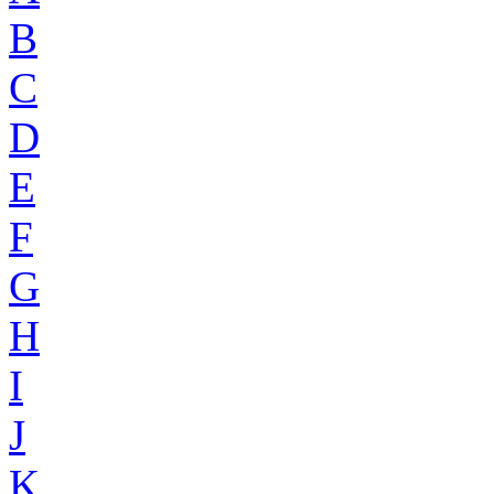
B
C
D
E
F
G
H
I
J
K