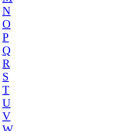
N
O
P
Q
R
S
T
U
V
W