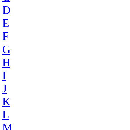
D
E
F
G
H
I
J
K
L
M