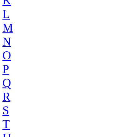
K
L
M
N
O
P
Q
R
S
T