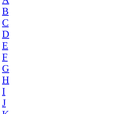
B
C
D
E
F
G
H
I
J