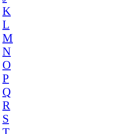
K
L
M
N
O
P
Q
R
S
T