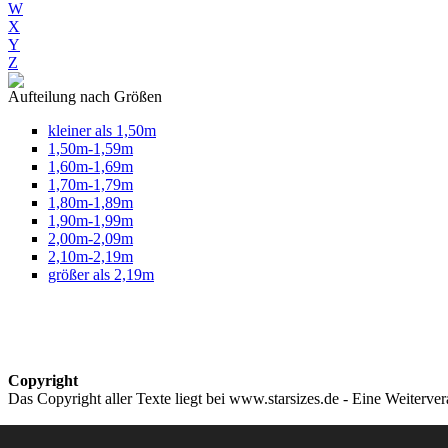
W
X
Y
Z
Aufteilung nach Größen
kleiner als 1,50m
1,50m-1,59m
1,60m-1,69m
1,70m-1,79m
1,80m-1,89m
1,90m-1,99m
2,00m-2,09m
2,10m-2,19m
größer als 2,19m
Copyright
Das Copyright aller Texte liegt bei www.starsizes.de - Eine Weiterve
Impressum & Datenschutz