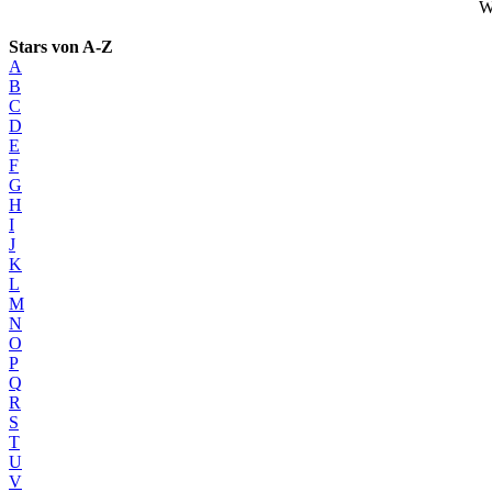
W
Stars von A-Z
A
B
C
D
E
F
G
H
I
J
K
L
M
N
O
P
Q
R
S
T
U
V