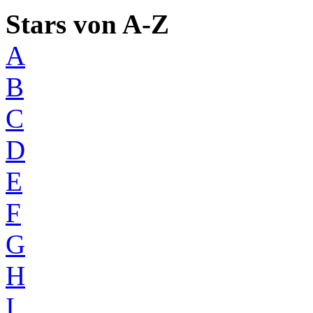
Stars von A-Z
A
B
C
D
E
F
G
H
I