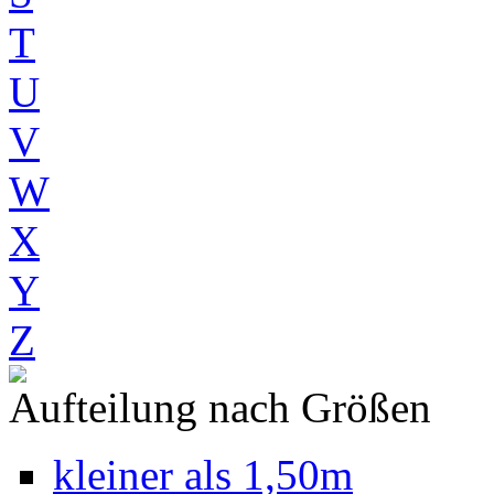
T
U
V
W
X
Y
Z
Aufteilung nach Größen
kleiner als 1,50m