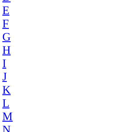
E
F
G
H
I
J
K
L
M
N