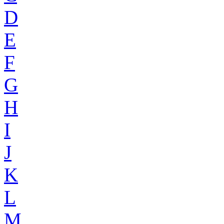
D
E
F
G
H
I
J
K
L
M