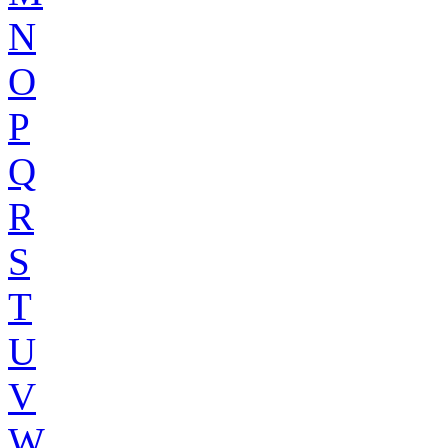
N
O
P
Q
R
S
T
U
V
W